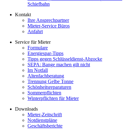
Schiefbahn
Kontakt
Ihre Ansprechpartner
Mieter-Service Büros
Anfahrt
Service für Mieter
Formulare
Energiespar-Tipps
Tipps gegen Schlüsseldienst-Abzocke
SEPA: Bange machen gilt nicht
Im Notfall
Altenfachberatung
Trennung Gelbe Tonne
Schönheitsreparaturen
Sommerpflichten
Winterpflichten für Mieter
Downloads
Mieter-Zeitschrift
Notdienstpläne
Geschäftsberichte