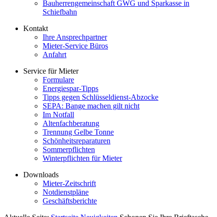
Bauherrengemeinschaft GWG und Sparkasse in
Schiefbahn
Kontakt
Ihre Ansprechpartner
Mieter-Service Büros
Anfahrt
Service für Mieter
Formulare
Energiespar-Tipps
Tipps gegen Schlüsseldienst-Abzocke
SEPA: Bange machen gilt nicht
Im Notfall
Altenfachberatung
Trennung Gelbe Tonne
Schönheitsreparaturen
Sommerpflichten
Winterpflichten für Mieter
Downloads
Mieter-Zeitschrift
Notdienstpläne
Geschäftsberichte