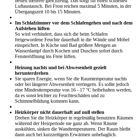
besten mehrere gleichzeitig. Das sorgt für einen schnellen
Luftaustausch. Bei Frost reichen maximal 5 Minuten, in der
Übergangszeit 10 bis 15 Minuten.
Im Schlafzimmer
vor dem Schlafengehen und nach dem
Aufstehen lüften
So wird verhindert, dass sich die beim Schlafen
freigewordene Feuchte dauerhaft in die Wände und Möbel
einspeichert. In Küche und Bad größere Mengen an
Wasserdampf durch Kochen und Duschen sofort durch
Fensteröffnung ins Freie lüften.
Heizung nachts und bei Abwesenheit gezielt
herunterdrehen
Sie sparen Energie, wenn Sie die Raumtemperatur nachts
oder bei längerer Abwesenheit verringern. Es sollte jedoch
eine Mindesttemperatur von 16 - 17 °C beibehalten werden,
da es sonst leichter zu Feuchteschäden und zu
Schimmelbildung kommen kann.
Heizkörper nicht dauerhaft auf null stellen
Drehen Sie die Heizkörper in regelmäßig benutzten Räumen
während der Heizperiode nie ganz ab. Wenn Räume
auskühlen, sinken die Wandtemperaturen. Der Raum bleibt
dann auch bei kurzzeitigem Erwärmen unbehaglich.