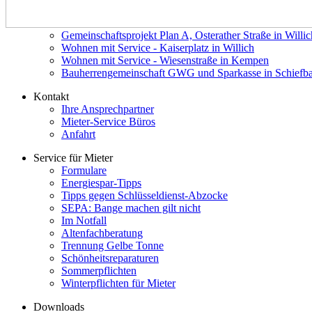
Gemeinschaftsprojekt Plan A, Osterather Straße in Willic
Wohnen mit Service - Kaiserplatz in Willich
Wohnen mit Service - Wiesenstraße in Kempen
Bauherrengemeinschaft GWG und Sparkasse in Schiefb
Kontakt
Ihre Ansprechpartner
Mieter-Service Büros
Anfahrt
Service für Mieter
Formulare
Energiespar-Tipps
Tipps gegen Schlüsseldienst-Abzocke
SEPA: Bange machen gilt nicht
Im Notfall
Altenfachberatung
Trennung Gelbe Tonne
Schönheitsreparaturen
Sommerpflichten
Winterpflichten für Mieter
Downloads