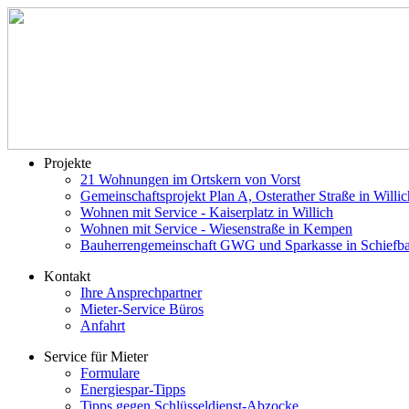
Projekte
21 Wohnungen im Ortskern von Vorst
Gemeinschaftsprojekt Plan A, Osterather Straße in Willic
Wohnen mit Service - Kaiserplatz in Willich
Wohnen mit Service - Wiesenstraße in Kempen
Bauherrengemeinschaft GWG und Sparkasse in Schiefb
Kontakt
Ihre Ansprechpartner
Mieter-Service Büros
Anfahrt
Service für Mieter
Formulare
Energiespar-Tipps
Tipps gegen Schlüsseldienst-Abzocke