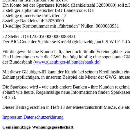
Ein Konto bei der Sparkasse Krefeld (Bankleitzahl 32050000) soll
2-stelliger alphanumerischer ISO-Ländercode: DE
2-stellige numerische Prüfziffer: 12
8-stellige Bankleitzahl: 32050000
10-stellige Kontonummer mit „führenden" Nullen: 0000083931
---------------------------------------------------------------------------------
22 Stellen: DE12320500000000083931
Der BIC-Code der Sparkasse Krefeld (gleichzeitig auch S.W.I.F.T.
Für die gewerbliche Kundschaft, aber auch für alle Vereine gibt es
Ein Unternehmen wie die GWG benötigt künftig eine sogenannte Gläu
der Bundesbank (
www.glaeubiger-id.bundesbank.de
).
Mit dieser Gläubiger-ID kann der Kunde bei seinem Kreditinstitut e
Zahlungspflichtigen, in unserem Beispiel die Mieter der GWG, müsse
Die Sparkasse wird - wie auch andere Banken - ihre Kunden regelmäß
abläuft wie heute. Regelmäßige neue Informationen finden Sparkass
68 353.
Dieser Beitrag erschien in Heft 18 der Mieterzeitschrift MieZe, die al
Impressum
Datenschutzerklärung
Gemeinnützige Wohnungsgesellschaft