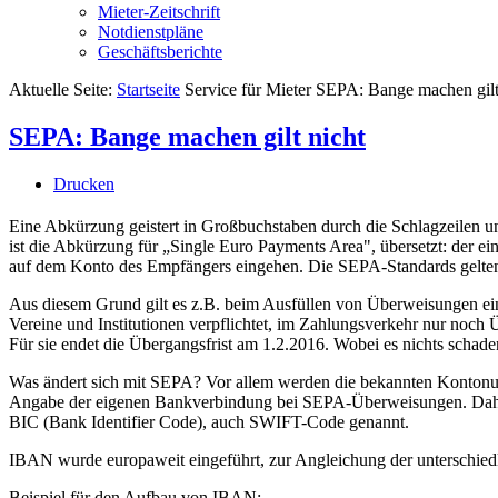
Mieter-Zeitschrift
Notdienstpläne
Geschäftsberichte
Aktuelle Seite:
Startseite
Service für Mieter
SEPA: Bange machen gilt
SEPA: Bange machen gilt nicht
Drucken
Eine Abkürzung geistert in Großbuchstaben durch die Schlagzeilen u
ist die Abkürzung für „Single Euro Payments Area", übersetzt: der e
auf dem Konto des Empfängers eingehen. Die SEPA-Standards gelten
Aus diesem Grund gilt es z.B. beim Ausfüllen von Überweisungen ei
Vereine und Institutionen verpflichtet, im Zahlungsverkehr nur noch
Für sie endet die Übergangsfrist am 1.2.2016. Wobei es nichts schaden
Was ändert sich mit SEPA? Vor allem werden die bekannten Kontonumm
Angabe der eigenen Bankverbindung bei SEPA-Überweisungen. Dahint
BIC (Bank Identifier Code), auch SWIFT-Code genannt.
IBAN wurde europaweit eingeführt, zur Angleichung der unterschied
Beispiel für den Aufbau von IBAN: