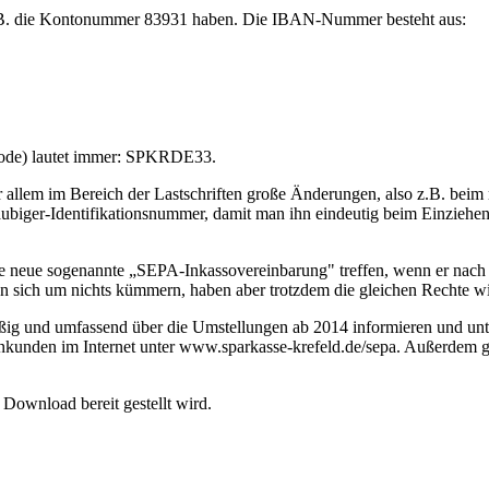
 z.B. die Kontonummer 83931 haben. Die IBAN-Nummer besteht aus:
-Code) lautet immer: SPKRDE33.
 vor allem im Bereich der Lastschriften große Änderungen, also z.B. b
biger-Identifikationsnummer, damit man ihn eindeutig beim Einziehen
ine neue sogenannte „SEPA-Inkassovereinbarung" treffen, wenn er nach
n sich um nichts kümmern, haben aber trotzdem die gleichen Rechte wi
ig und umfassend über die Umstellungen ab 2014 informieren und unte
enkunden im Internet unter www.sparkasse-krefeld.de/sepa. Außerdem
s Download bereit gestellt wird.