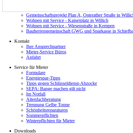
Gemeinschaftsprojekt Plan A, Osterather Straße in Willic
Wohnen mit Service - Kaiserplatz in Willich
Wohnen mit Service - Wiesenstraße in Kempen
Bauherrengemeinschaft GWG und Sparkasse in Schiefb
Kontakt
Ihre Ansprechpartner
Mieter-Service Büros
Anfahrt
Service für Mieter
Formulare
Energiespar-Tipps
Tipps gegen Schlüsseldienst-Abzocke
SEPA: Bange machen gilt nicht
Im Notfall
Altenfachberatung
Trennung Gelbe Tonne
Schönheitsreparaturen
Sommerpflichten
Winterpflichten für Mieter
Downloads