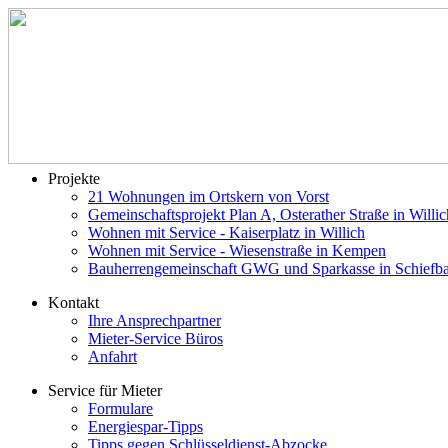
Projekte
21 Wohnungen im Ortskern von Vorst
Gemeinschaftsprojekt Plan A, Osterather Straße in Willic
Wohnen mit Service - Kaiserplatz in Willich
Wohnen mit Service - Wiesenstraße in Kempen
Bauherrengemeinschaft GWG und Sparkasse in Schiefb
Kontakt
Ihre Ansprechpartner
Mieter-Service Büros
Anfahrt
Service für Mieter
Formulare
Energiespar-Tipps
Tipps gegen Schlüsseldienst-Abzocke