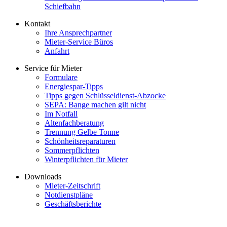
Schiefbahn
Kontakt
Ihre Ansprechpartner
Mieter-Service Büros
Anfahrt
Service für Mieter
Formulare
Energiespar-Tipps
Tipps gegen Schlüsseldienst-Abzocke
SEPA: Bange machen gilt nicht
Im Notfall
Altenfachberatung
Trennung Gelbe Tonne
Schönheitsreparaturen
Sommerpflichten
Winterpflichten für Mieter
Downloads
Mieter-Zeitschrift
Notdienstpläne
Geschäftsberichte