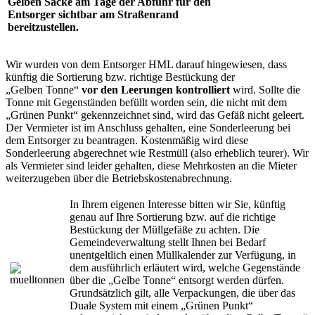
Gelben Säcke am Tage der Abfuhr für den
Entsorger sichtbar am Straßenrand
bereitzustellen.
Wir wurden von dem Entsorger HML darauf hingewiesen, dass
künftig die Sortierung bzw. richtige Bestückung der
„Gelben Tonne“
vor den Leerungen kontrolliert
wird. Sollte die
Tonne mit Gegenständen befüllt worden sein, die nicht mit dem
„Grünen Punkt“ gekennzeichnet sind, wird das Gefäß nicht geleert.
Der Vermieter ist im Anschluss gehalten, eine Sonderleerung bei
dem Entsorger zu beantragen. Kostenmäßig wird diese
Sonderleerung abgerechnet wie Restmüll (also erheblich teurer). Wir
als Vermieter sind leider gehalten, diese Mehrkosten an die Mieter
weiterzugeben über die Betriebskostenabrechnung.
In Ihrem eigenen Interesse bitten wir Sie, künftig
genau auf Ihre Sortierung bzw. auf die richtige
Bestückung der Müllgefäße zu achten. Die
Gemeindeverwaltung stellt Ihnen bei Bedarf
unentgeltlich einen Müllkalender zur Verfügung, in
dem ausführlich erläutert wird, welche Gegenstände
über die „Gelbe Tonne“ entsorgt werden dürfen.
Grundsätzlich gilt, alle Verpackungen, die über das
Duale System mit einem „Grünen Punkt“