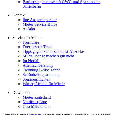
Bauherrengemeinschaft GWG und Sparkasse in
Schiefbahn
Kontakt
Ihre Ansprechpartner
Mieter-Service Büros
Anfahrt
Service für Mieter
Formulare
Energiespar-Tipps
Tipps gegen Schlüsseldienst-Abzocke
SEPA: Bange machen gilt nicht
Im Notfall
Altenfachberatung
Trennung Gelbe Tonne
Schönheitsreparaturen
Sommerpflichten
Winterpflichten für Mieter
Downloads
Mieter-Zeitschrift
Notdienstpläne
Geschäftsberichte