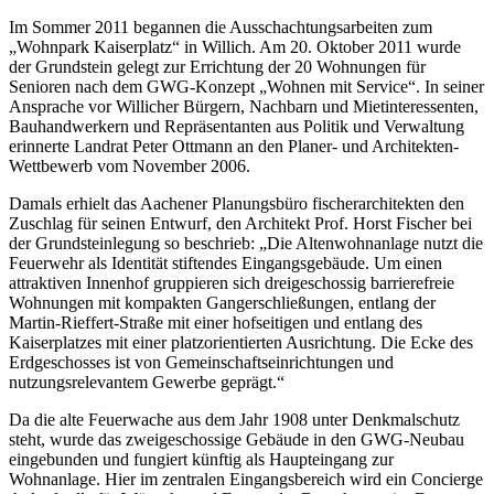
Im Sommer 2011 begannen die Ausschachtungsarbeiten zum
„Wohnpark Kaiserplatz“ in Willich. Am 20. Oktober 2011 wurde
der Grundstein gelegt zur Errichtung der 20 Wohnungen für
Senioren nach dem GWG-Konzept „Wohnen mit Service“. In seiner
Ansprache vor Willicher Bürgern, Nachbarn und Mietinteressenten,
Bauhandwerkern und Repräsentanten aus Politik und Verwaltung
erinnerte Landrat Peter Ottmann an den Planer- und Architekten-
Wettbewerb vom November 2006.
Damals erhielt das Aachener Planungsbüro fischerarchitekten den
Zuschlag für seinen Entwurf, den Architekt
Prof. Horst Fischer
bei
der Grundsteinlegung so beschrieb: „Die Altenwohnanlage nutzt die
Feuerwehr als Identität stiftendes Eingangsgebäude. Um einen
attraktiven Innenhof gruppieren sich dreigeschossig barrierefreie
Wohnungen mit kompakten Gangerschließungen, entlang der
Martin-Rieffert-Straße mit einer hofseitigen und entlang des
Kaiserplatzes mit einer platzorientierten Ausrichtung. Die Ecke des
Erdgeschosses ist von Gemeinschaftseinrichtungen und
nutzungsrelevantem Gewerbe geprägt.“
Da die alte Feuerwache aus dem Jahr 1908 unter Denkmalschutz
steht, wurde das zweigeschossige Gebäude in den GWG-Neubau
eingebunden und fungiert künftig als Haupteingang zur
Wohnanlage. Hier im zentralen Eingangsbereich wird ein Concierge