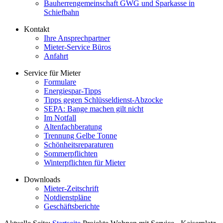
Bauherrengemeinschaft GWG und Sparkasse in
Schiefbahn
Kontakt
Ihre Ansprechpartner
Mieter-Service Büros
Anfahrt
Service für Mieter
Formulare
Energiespar-Tipps
Tipps gegen Schlüsseldienst-Abzocke
SEPA: Bange machen gilt nicht
Im Notfall
Altenfachberatung
Trennung Gelbe Tonne
Schönheitsreparaturen
Sommerpflichten
Winterpflichten für Mieter
Downloads
Mieter-Zeitschrift
Notdienstpläne
Geschäftsberichte