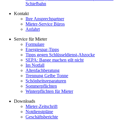
Schiefbahn
Kontakt
Ihre Ansprechpartner
Mieter-Service Büros
Anfahrt
Service für Mieter
Formulare
Energiespar-Tipps
Tipps gegen Schlüsseldienst-Abzocke
SEPA: Bange machen gilt nicht
Im Notfall
Altenfachberatung
Trennung Gelbe Tonne
Schönheitsreparaturen
Sommerpflichten
Winterpflichten für Mieter
Downloads
Mieter-Zeitschrift
Notdienstpläne
Geschäftsberichte